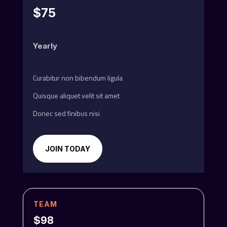
$75
Yearly
Curabitur non bibendum ligula
Quisque aliquet velit sit amet
Donec sed finibus nisi
JOIN TODAY
TEAM
$98