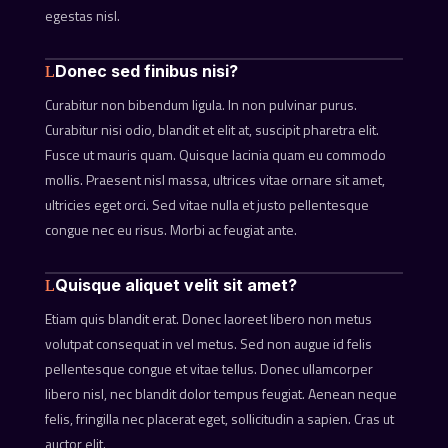
egestas nisl.
Donec sed finibus nisi?
Curabitur non bibendum ligula. In non pulvinar purus.
Curabitur nisi odio, blandit et elit at, suscipit pharetra elit.
Fusce ut mauris quam. Quisque lacinia quam eu commodo
mollis. Praesent nisl massa, ultrices vitae ornare sit amet,
ultricies eget orci. Sed vitae nulla et justo pellentesque
congue nec eu risus. Morbi ac feugiat ante.
Quisque aliquet velit sit amet?
Etiam quis blandit erat. Donec laoreet libero non metus
volutpat consequat in vel metus. Sed non augue id felis
pellentesque congue et vitae tellus. Donec ullamcorper
libero nisl, nec blandit dolor tempus feugiat. Aenean neque
felis, fringilla nec placerat eget, sollicitudin a sapien. Cras ut
auctor elit.