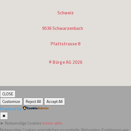
Schweiz
9536 Schwarzenbach
Pfattstrasse 8
© Bürge AG 2026
CLOSE
Customize
Reject All
Accept All
Powered by
✖
►
Notwendige Cookies
Immer aktiv
Notwendige Cookies ermöglichen essentielle Webseiten-Funktionen wie