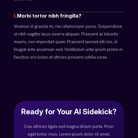
Morbi tortor nibh fringilla?
Vivamus id gravida mi, nec ullamcorper purus. Suspendisse
ut nibh sagittis lacus viverra aliquam. Praesent ac lobortis
mauris, non imperdiet quam. Praesent laoreet elit nisi, id
feugiat ante accumsan sed. Vestibulum ante ipsum primis in
faucibus orci luctus et ultrices posuere cubilia curae.
Ready for Your AI Sidekick?
Cras ultricies ligula sed magna dictum porta. Proin
eget tortor risus. Lorem ipsum dolor sit amet,